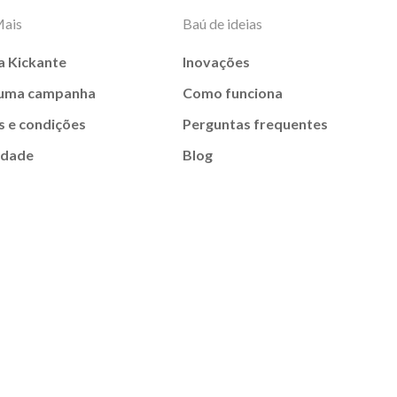
Mais
Baú de ideias
a Kickante
Inovações
 uma campanha
Como funciona
 e condições
Perguntas frequentes
idade
Blog