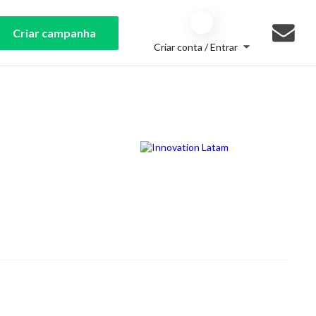
Criar campanha
Criar conta / Entrar