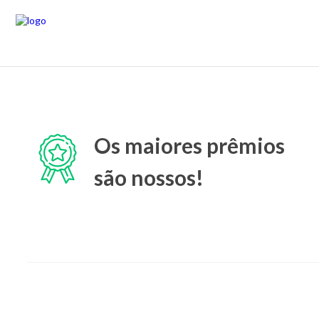
Os maiores prêmios
são nossos!