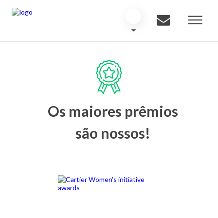
Os maiores prêmios
são nossos!