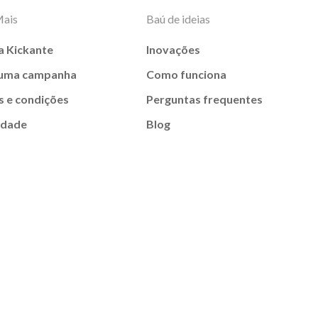
Mais
Baú de ideias
a Kickante
Inovações
 uma campanha
Como funciona
 e condições
Perguntas frequentes
idade
Blog