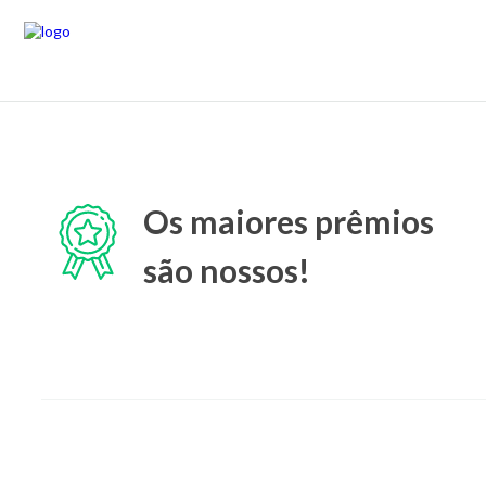
Os maiores prêmios
são nossos!