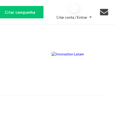
Criar campanha
Criar conta / Entrar