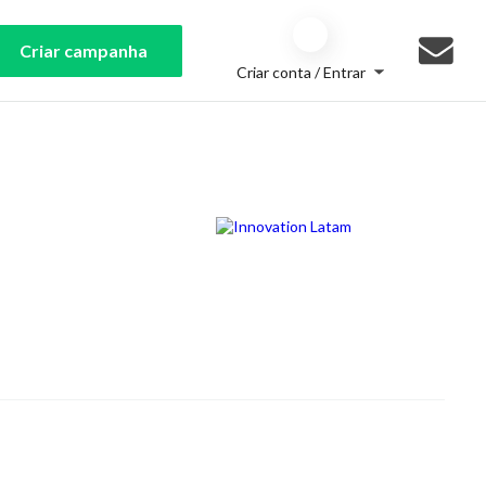
Criar campanha
Criar conta / Entrar