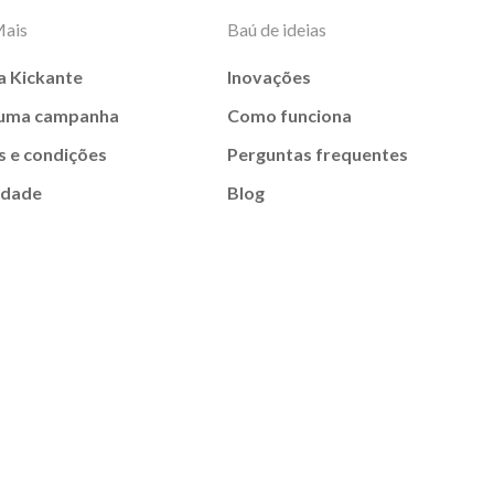
Mais
Baú de ideias
a Kickante
Inovações
 uma campanha
Como funciona
 e condições
Perguntas frequentes
idade
Blog