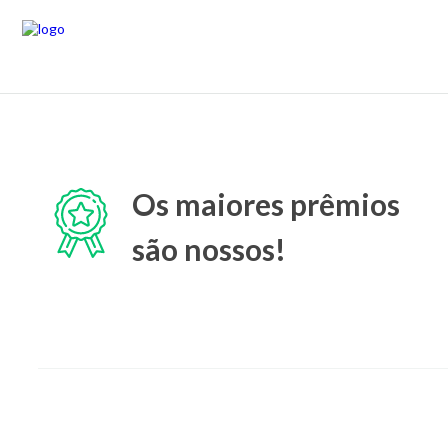
Os maiores prêmios
são nossos!