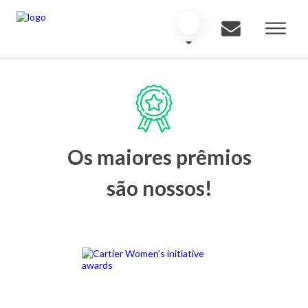
Os maiores prêmios
são nossos!