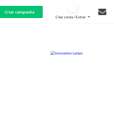
Criar campanha
Criar conta / Entrar