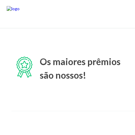
Os maiores prêmios
são nossos!