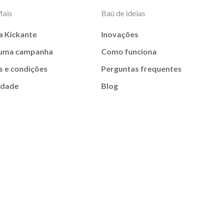
Mais
Baú de ideias
a Kickante
Inovações
 uma campanha
Como funciona
 e condições
Perguntas frequentes
idade
Blog