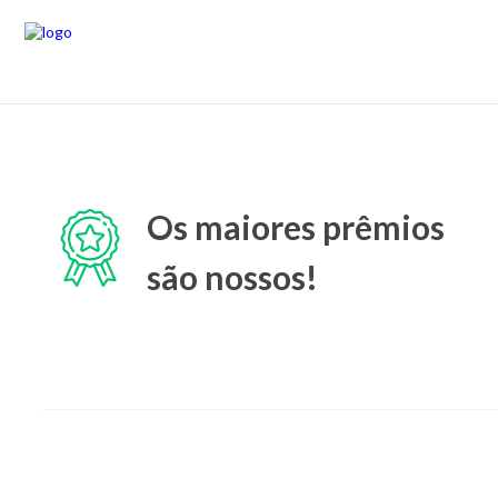
Os maiores prêmios
são nossos!