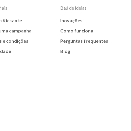
Mais
Baú de ideias
a Kickante
Inovações
 uma campanha
Como funciona
 e condições
Perguntas frequentes
idade
Blog