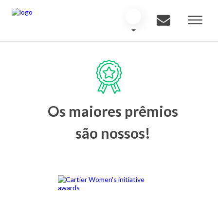
Os maiores prêmios
são nossos!