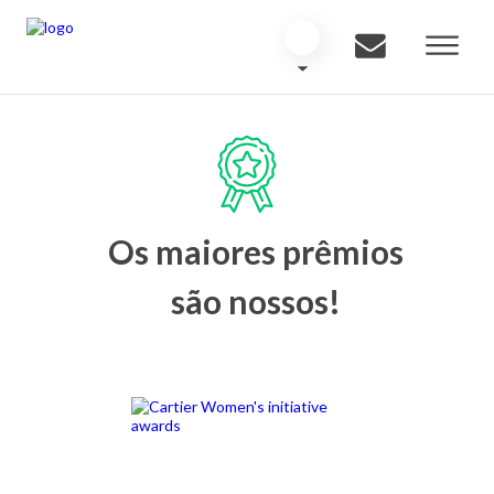
Os maiores prêmios
são nossos!