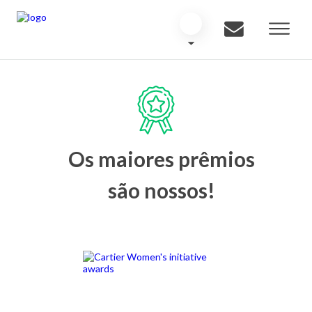
Os maiores prêmios
são nossos!