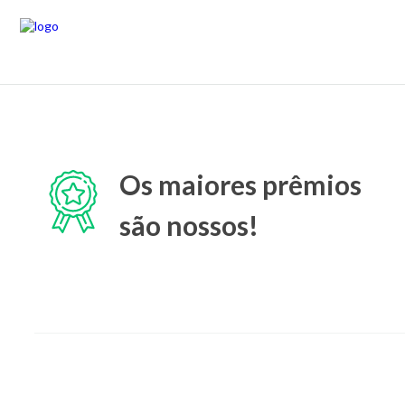
Os maiores prêmios
são nossos!