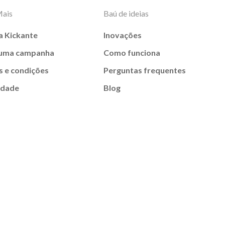
Mais
Baú de ideias
a Kickante
Inovações
 uma campanha
Como funciona
 e condições
Perguntas frequentes
idade
Blog