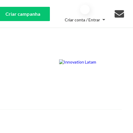
Criar campanha
Criar conta / Entrar