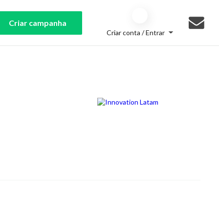
Criar campanha
Criar conta / Entrar