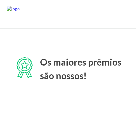
Os maiores prêmios
são nossos!