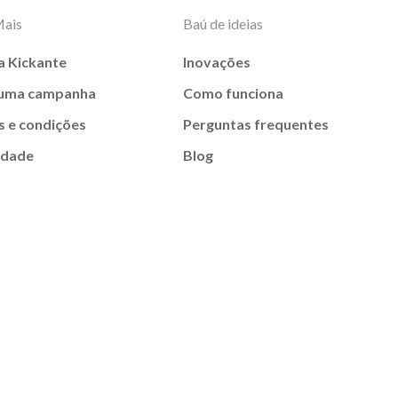
Mais
Baú de ideias
a Kickante
Inovações
 uma campanha
Como funciona
 e condições
Perguntas frequentes
idade
Blog