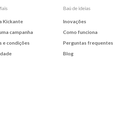
Mais
Baú de ideias
a Kickante
Inovações
 uma campanha
Como funciona
 e condições
Perguntas frequentes
idade
Blog