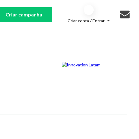
Criar campanha
Criar conta / Entrar