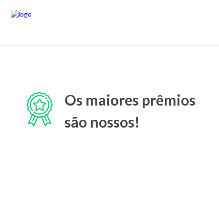
Os maiores prêmios
são nossos!