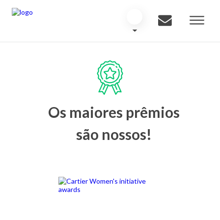
Os maiores prêmios
são nossos!