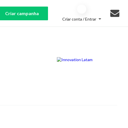
Criar campanha
Criar conta / Entrar