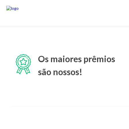
Os maiores prêmios
são nossos!