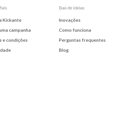
Mais
Baú de ideias
a Kickante
Inovações
 uma campanha
Como funciona
 e condições
Perguntas frequentes
idade
Blog