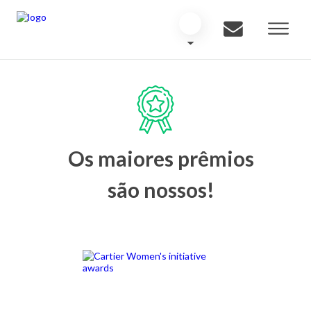
Os maiores prêmios
são nossos!