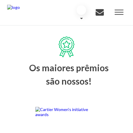
Os maiores prêmios
são nossos!