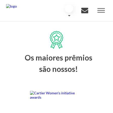
Os maiores prêmios
são nossos!