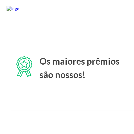
Os maiores prêmios
são nossos!