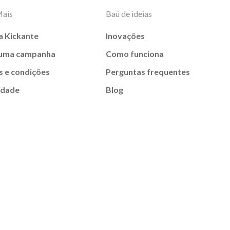
Mais
Baú de ideias
a Kickante
Inovações
 uma campanha
Como funciona
 e condições
Perguntas frequentes
idade
Blog