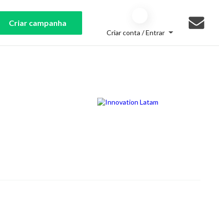
Criar campanha
Criar conta / Entrar