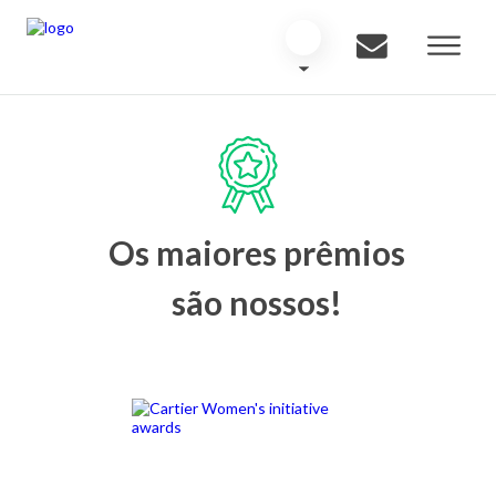
Os maiores prêmios
são nossos!