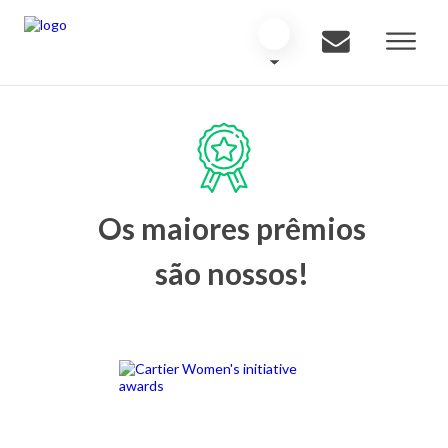
Os maiores prêmios
são nossos!