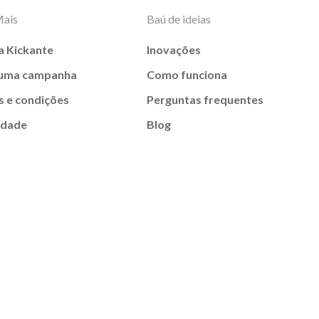
Mais
Baú de ideias
a Kickante
Inovações
 uma campanha
Como funciona
 e condições
Perguntas frequentes
idade
Blog