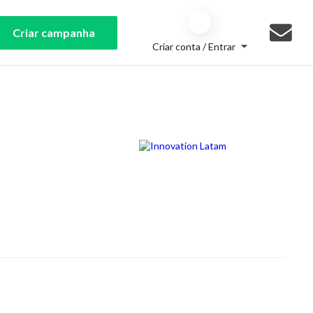
Criar campanha
Criar conta / Entrar