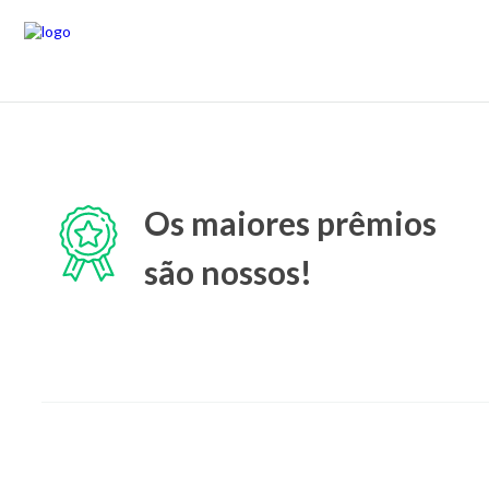
Os maiores prêmios
são nossos!