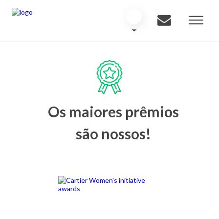
Os maiores prêmios
são nossos!