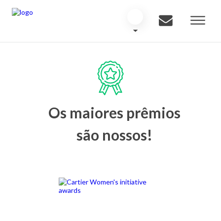
Os maiores prêmios
são nossos!