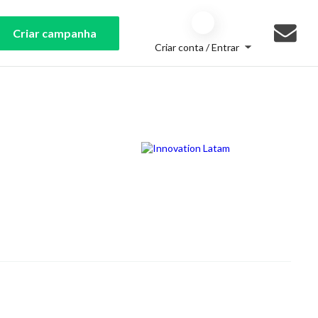
Criar campanha
Criar conta / Entrar