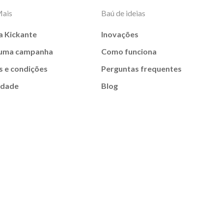
Mais
Baú de ideias
a Kickante
Inovações
 uma campanha
Como funciona
 e condições
Perguntas frequentes
idade
Blog