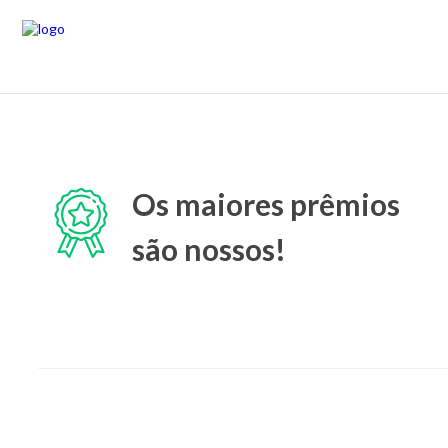
Os maiores prêmios
são nossos!