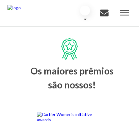
Os maiores prêmios
são nossos!