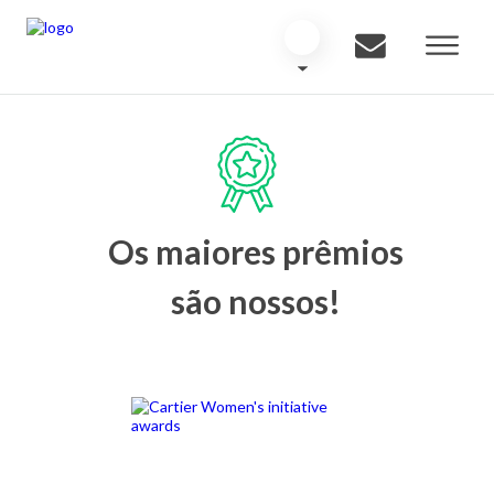
Os maiores prêmios
são nossos!