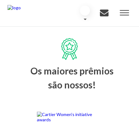
Os maiores prêmios
são nossos!