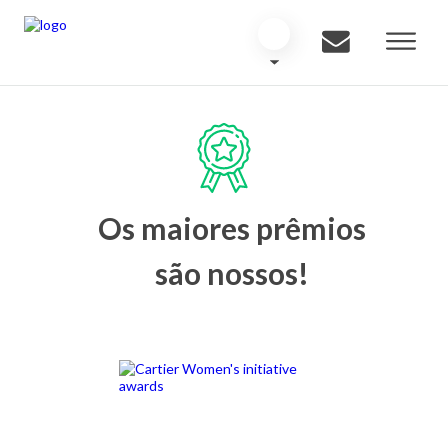
Os maiores prêmios
são nossos!