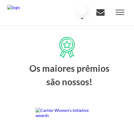
Os maiores prêmios
são nossos!