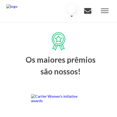
Os maiores prêmios
são nossos!