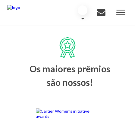
Os maiores prêmios
são nossos!