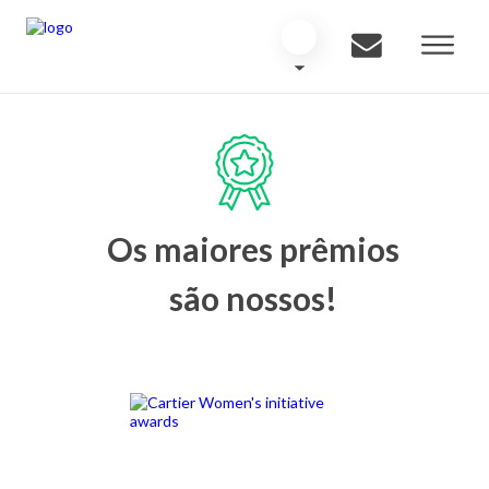
Os maiores prêmios
são nossos!