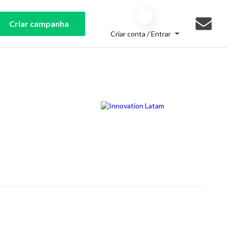
Criar campanha
Criar conta / Entrar