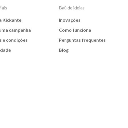
Mais
Baú de ideias
a Kickante
Inovações
 uma campanha
Como funciona
 e condições
Perguntas frequentes
idade
Blog