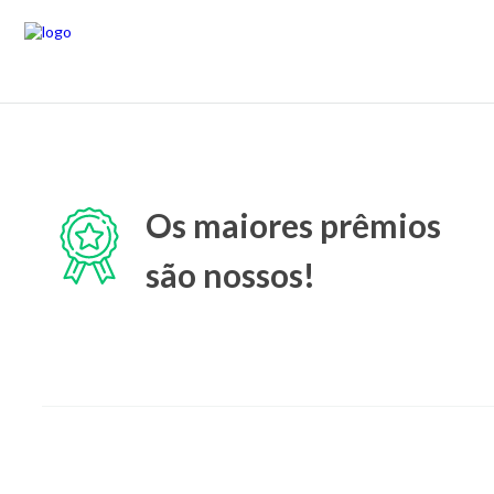
Os maiores prêmios
são nossos!