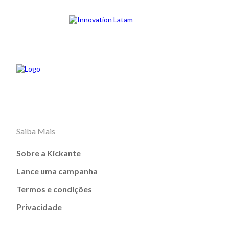
Saiba Mais
Sobre a Kickante
Lance uma campanha
Termos e condições
Privacidade