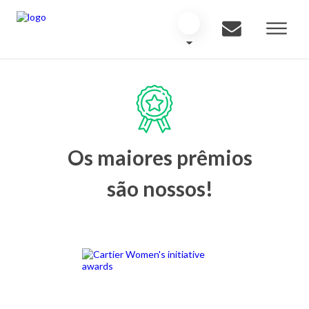
Os maiores prêmios
são nossos!