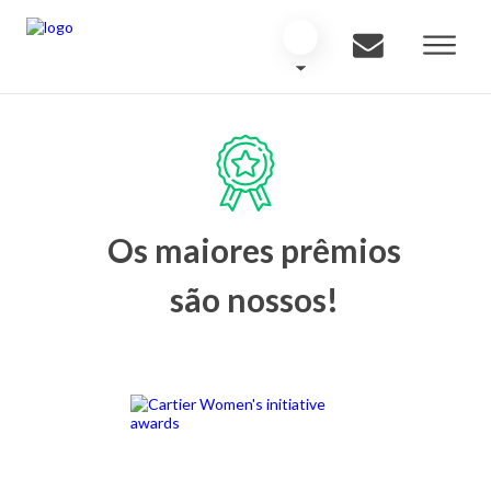
Os maiores prêmios
são nossos!