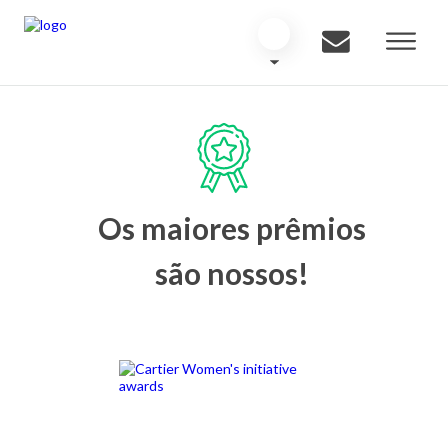
Os maiores prêmios
são nossos!