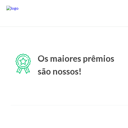
Os maiores prêmios
são nossos!