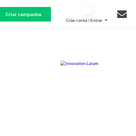
Criar campanha
Criar conta / Entrar