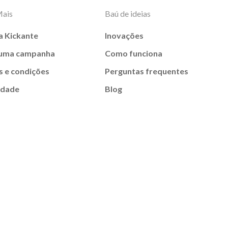
Mais
Baú de ideias
a Kickante
Inovações
 uma campanha
Como funciona
 e condições
Perguntas frequentes
idade
Blog