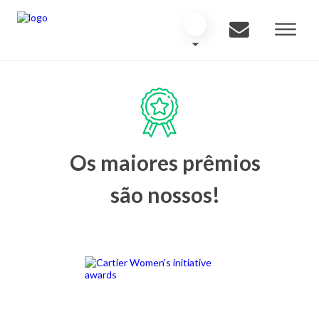
Os maiores prêmios
são nossos!