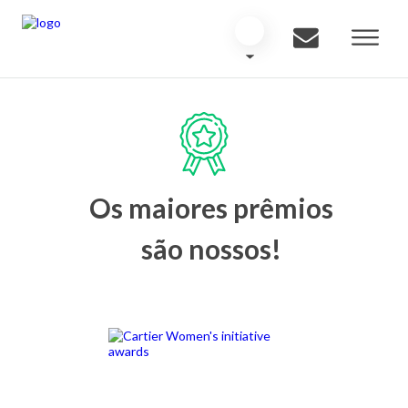
Os maiores prêmios
são nossos!