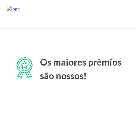
Os maiores prêmios
são nossos!