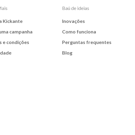
Mais
Baú de ideias
a Kickante
Inovações
 uma campanha
Como funciona
 e condições
Perguntas frequentes
idade
Blog