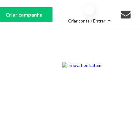
Criar campanha
Criar conta / Entrar