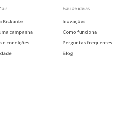
Mais
Baú de ideias
a Kickante
Inovações
 uma campanha
Como funciona
 e condições
Perguntas frequentes
idade
Blog