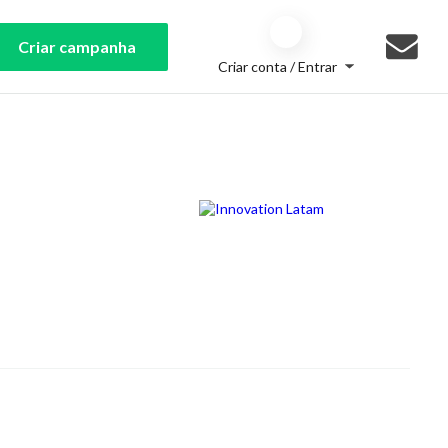
Criar campanha
Criar conta / Entrar