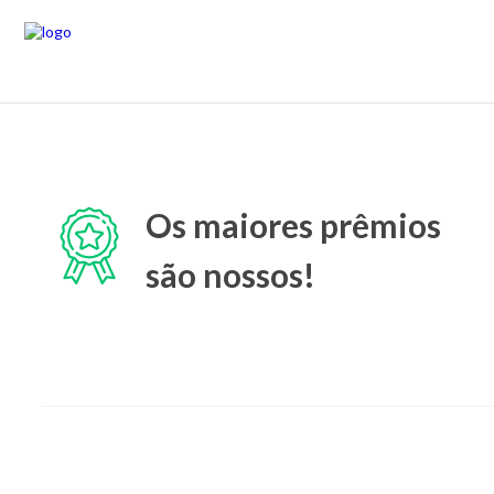
Os maiores prêmios
são nossos!