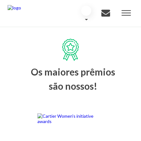
Os maiores prêmios
são nossos!