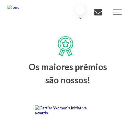
Os maiores prêmios
são nossos!