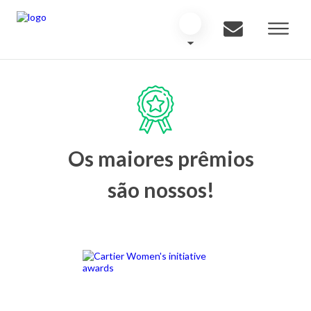
Os maiores prêmios
são nossos!