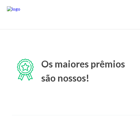
Os maiores prêmios
são nossos!