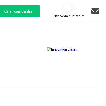
Criar campanha
Criar conta / Entrar