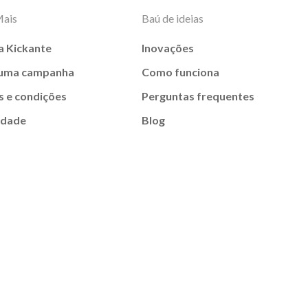
Mais
Baú de ideias
a Kickante
Inovações
 uma campanha
Como funciona
 e condições
Perguntas frequentes
idade
Blog