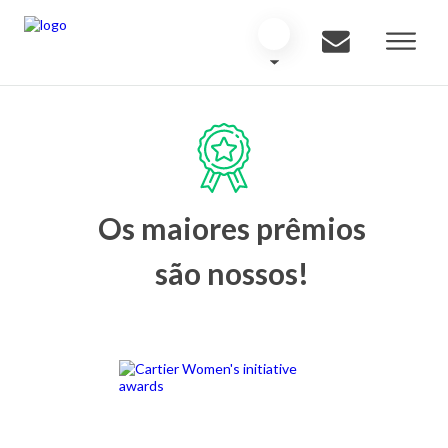
Os maiores prêmios
são nossos!