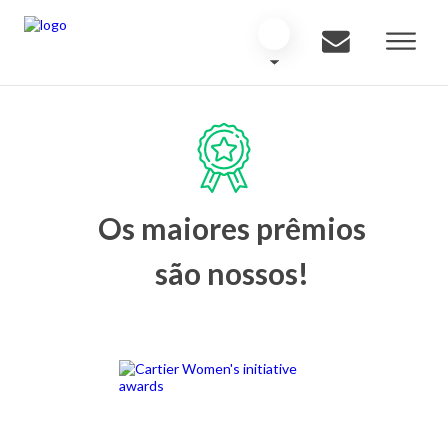
Os maiores prêmios
são nossos!