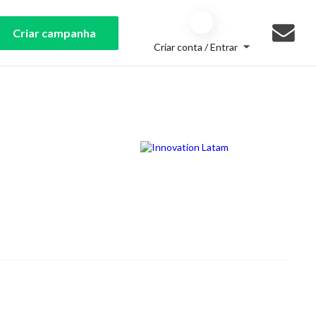
Criar campanha
Criar conta / Entrar