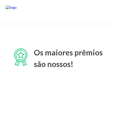
Os maiores prêmios
são nossos!