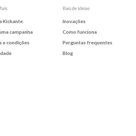
Mais
Baú de ideias
a Kickante
Inovações
 uma campanha
Como funciona
 e condições
Perguntas frequentes
idade
Blog