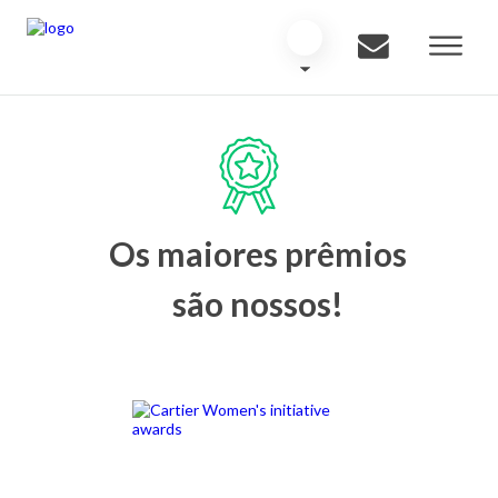
Os maiores prêmios
são nossos!